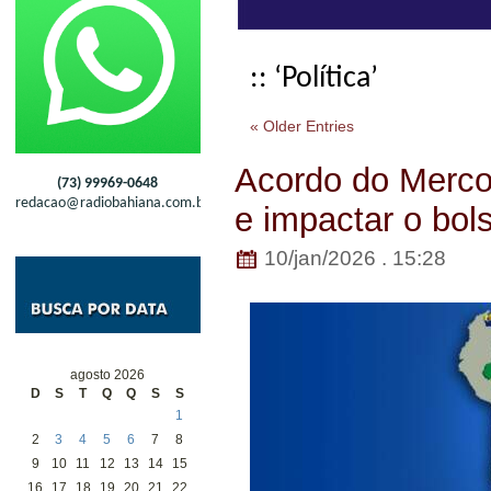
:: ‘Política’
« Older Entries
Acordo do Merco
(73) 99969-0648
redacao@radiobahiana.com.br
e impactar o bols
10/jan/2026 . 15:28
agosto 2026
D
S
T
Q
Q
S
S
1
2
3
4
5
6
7
8
9
10
11
12
13
14
15
16
17
18
19
20
21
22