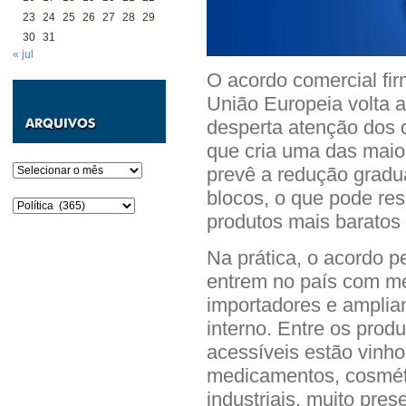
23
24
25
26
27
28
29
30
31
« jul
O acordo comercial fir
União Europeia volta 
desperta atenção dos c
que cria uma das maio
Arquivos
prevê a redução gradua
blocos, o que pode res
Categorias
produtos mais baratos n
Na prática, o acordo p
entrem no país com me
importadores e amplia
interno. Entre os prod
acessíveis estão vinhos
medicamentos, cosmét
industriais, muito pre