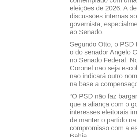
contemplado com uma v
eleições de 2026. A de
discussões internas s
governista, especialm
ao Senado.
Segundo Otto, o PSD 
o do senador Angelo Co
no Senado Federal. No 
Coronel não seja escol
não indicará outro no
na base a compensaçõe
“O PSD não faz barganh
que a aliança com o g
interesses eleitorais i
de manter o partido na
compromisso com a est
Bahia.