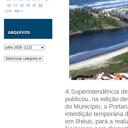
26
27
28
29
30
31
« jun
ago »
Arquivos
Categorias
A Superintendência de
publicou, na edição des
do Município, a Portar
interdição temporária
em Ilhéus, para a real