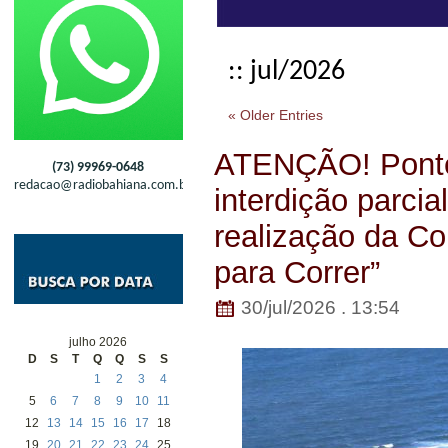
:: jul/2026
« Older Entries
ATENÇÃO! Ponte
(73) 99969-0648
redacao@radiobahiana.com.br
interdição parcia
realização da Co
para Correr”
30/jul/2026 . 13:54
julho 2026
D
S
T
Q
Q
S
S
1
2
3
4
5
6
7
8
9
10
11
12
13
14
15
16
17
18
19
20
21
22
23
24
25