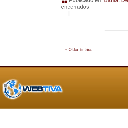
Publicado em
Bahia
,
De
encerrados
|
« Older Entries