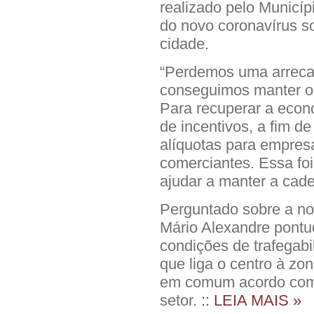
realizado pelo Municíp
do novo coronavírus s
cidade.
“Perdemos uma arreca
conseguimos manter o e
Para recuperar a eco
de incentivos, a fim d
alíquotas para empres
comerciantes. Essa fo
ajudar a manter a cad
Perguntado sobre a nor
Mário Alexandre pontu
condições de trafegabi
que liga o centro à zo
em comum acordo com o
setor.
:: LEIA MAIS »