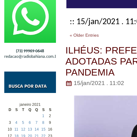
:: 15/jan/2021 . 11
« Older Entries
ILHÉUS: PREF
(73) 99969-0648
redacao@radiobahiana.com.br
ADOTADAS PAR
PANDEMIA
15/jan/2021 . 11:02
janeiro 2021
D
S
T
Q
Q
S
S
1
2
3
4
5
6
7
8
9
10
11
12
13
14
15
16
17
18
19
20
21
22
23