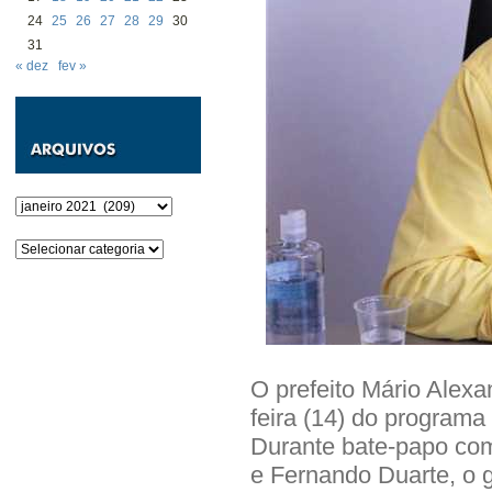
24
25
26
27
28
29
30
31
« dez
fev »
Arquivos
Categorias
O prefeito Mário Alexa
feira (14) do programa
Durante bate-papo com
e Fernando Duarte, o g