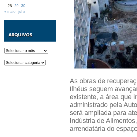
28
29
30
« maio
jul »
Arquivos
Categorias
As obras de recuperaç
Ilhéus seguem avançan
existente, a área que 
administrado pela Aut
será ampliada para at
Indústria de Alimento
arrendatária do espaço