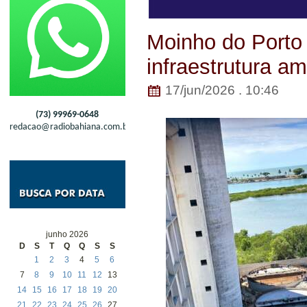
Moinho do Porto 
infraestrutura am
17/jun/2026 . 10:46
(73) 99969-0648
redacao@radiobahiana.com.br
junho 2026
D
S
T
Q
Q
S
S
1
2
3
4
5
6
7
8
9
10
11
12
13
14
15
16
17
18
19
20
21
22
23
24
25
26
27