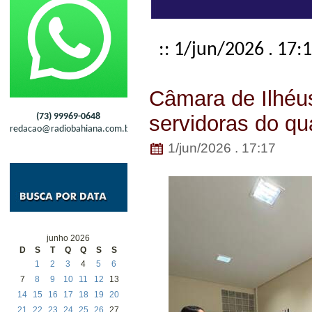
:: 1/jun/2026 . 17:
Câmara de Ilhéu
(73) 99969-0648
servidoras do qu
redacao@radiobahiana.com.br
1/jun/2026 . 17:17
junho 2026
D
S
T
Q
Q
S
S
1
2
3
4
5
6
7
8
9
10
11
12
13
14
15
16
17
18
19
20
21
22
23
24
25
26
27