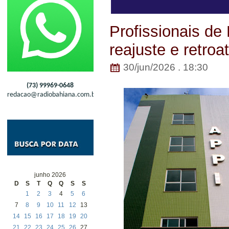
Profissionais 
reajuste e retroa
30/jun/2026 . 18:30
(73) 99969-0648
redacao@radiobahiana.com.br
junho 2026
D
S
T
Q
Q
S
S
1
2
3
4
5
6
7
8
9
10
11
12
13
14
15
16
17
18
19
20
21
22
23
24
25
26
27