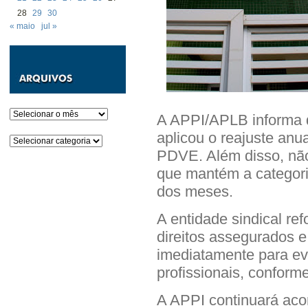
28
29
30
« maio
jul »
Arquivos
A APPI/APLB informa q
aplicou o reajuste anu
Categorias
PDVE. Além disso, não
que mantém a categor
dos meses.
A entidade sindical ref
direitos assegurados 
imediatamente para ev
profissionais, conforme
A APPI continuará ac