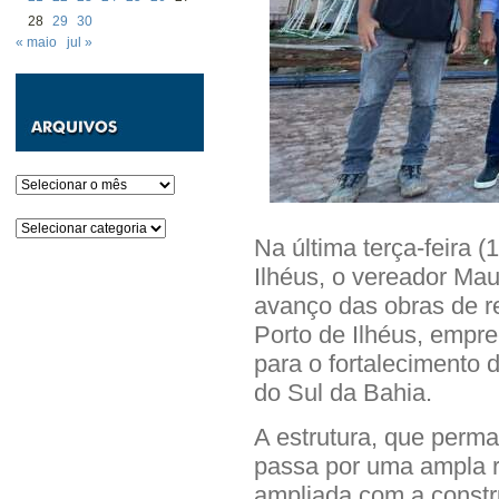
28
29
30
« maio
jul »
Arquivos
Categorias
Na última terça-feira 
Ilhéus, o vereador Ma
avanço das obras de 
Porto de Ilhéus, empr
para o fortalecimento da
do Sul da Bahia.
A estrutura, que perma
passa por uma ampla r
ampliada com a constr