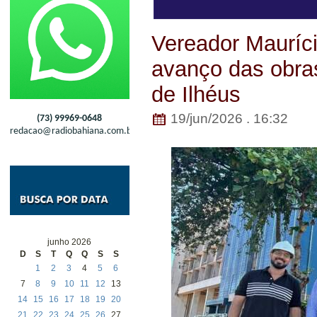
Vereador Mauríc
avanço das obra
de Ilhéus
19/jun/2026 . 16:32
(73) 99969-0648
redacao@radiobahiana.com.br
junho 2026
D
S
T
Q
Q
S
S
1
2
3
4
5
6
7
8
9
10
11
12
13
14
15
16
17
18
19
20
21
22
23
24
25
26
27