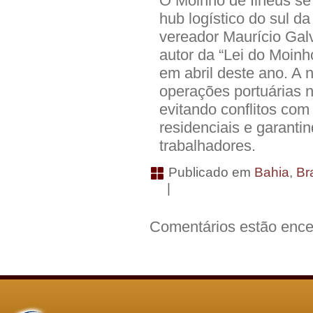
O Moinho de Ilhéus se
hub logístico do sul d
vereador Maurício Galv
autor da “Lei do Moin
em abril deste ano. A 
operações portuárias n
evitando conflitos com
residenciais e garant
trabalhadores.
Publicado em
Bahia
,
Bra
|
Comentários estão ence