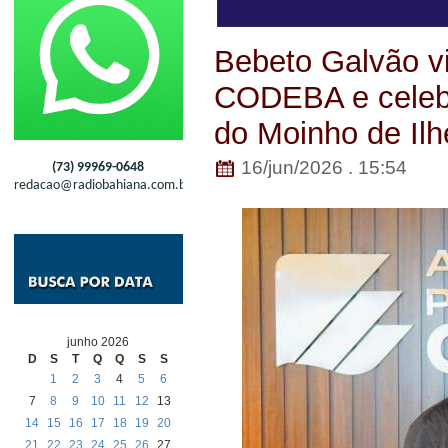
Bebeto Galvão vi
CODEBA e celebr
do Moinho de Il
16/jun/2026 . 15:54
(73) 99969-0648
redacao@radiobahiana.com.br
junho 2026
D
S
T
Q
Q
S
S
1
2
3
4
5
6
7
8
9
10
11
12
13
14
15
16
17
18
19
20
21
22
23
24
25
26
27