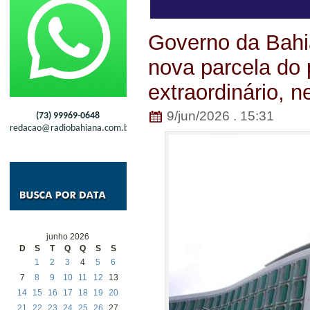
Governo da Bahi
nova parcela do 
extraordinário, ne
9/jun/2026 . 15:31
(73) 99969-0648
redacao@radiobahiana.com.br
junho 2026
D
S
T
Q
Q
S
S
1
2
3
4
5
6
7
8
9
10
11
12
13
14
15
16
17
18
19
20
21
22
23
24
25
26
27