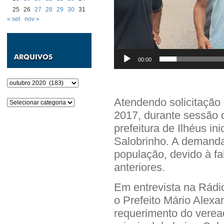
25
26
27
28
29
30
31
« set
nov »
00:00
Arquivos
Atendendo solicitação
Categorias
2017, durante sessão 
prefeitura de Ilhéus in
Salobrinho. A demanda
população, devido à fa
anteriores.
Em entrevista na Rádi
o Prefeito Mário Alexa
requerimento do verea