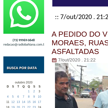
:: 7/out/2020 . 21:
A PEDIDO DO 
(73) 99969-0648
MORAES, RUAS
redacao@radiobahiana.com.br
ASFALTADAS
7/out/2020 . 21:22
Tocador
de
vídeo
outubro 2020
D
S
T
Q
Q
S
S
1
2
3
4
5
6
7
8
9
10
11
12
13
14
15
16
17
18
19
20
21
22
23
24