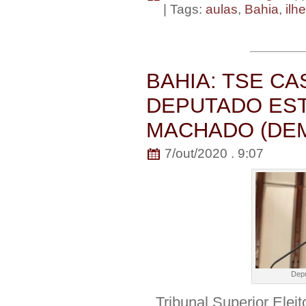
| Tags:
aulas
,
Bahia
,
ilh
BAHIA: TSE C
DEPUTADO EST
MACHADO (DE
7/out/2020 . 9:07
Depu
Tribunal Superior Elei