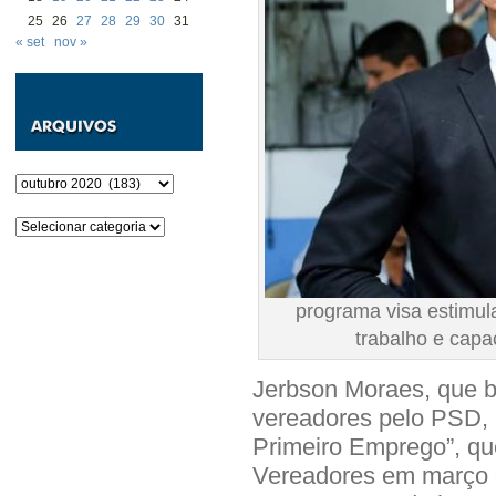
25
26
27
28
29
30
31
« set
nov »
Arquivos
Categorias
programa visa estimul
trabalho e capa
Jerbson Moraes, que b
vereadores pelo PSD, 
Primeiro Emprego”, qu
Vereadores em março d