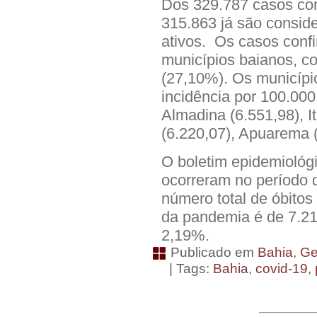
Dos 329.787 casos con
315.863 já são consid
ativos. Os casos conf
municípios baianos, c
(27,10%). Os municípi
incidência por 100.000 
Almadina (6.551,98), 
(6.220,07), Apuarema (
O boletim epidemiológi
ocorreram no período d
número total de óbitos
da pandemia é de 7.21
2,19%.
Publicado em
Bahia
,
Ge
| Tags:
Bahia
,
covid-19
,