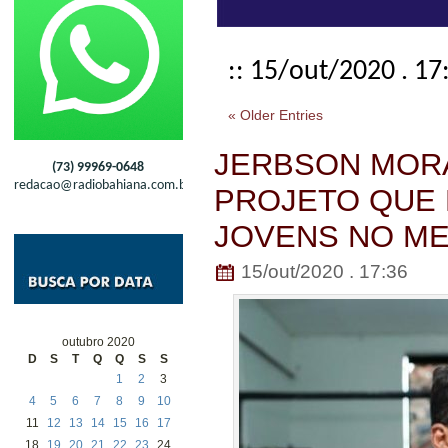
:: 15/out/2020 . 17
« Older Entries
JERBSON MOR
(73) 99969-0648
redacao@radiobahiana.com.br
PROJETO QUE 
JOVENS NO M
15/out/2020 . 17:36
outubro 2020
D
S
T
Q
Q
S
S
1
2
3
4
5
6
7
8
9
10
11
12
13
14
15
16
17
18
19
20
21
22
23
24