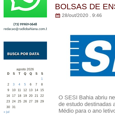
BOLSAS DE EN
28/out/2020 . 9:46
(73) 99969-0648
redacao@radiobahiana.com.br
agosto 2026
D
S
T
Q
Q
S
S
1
2
3
4
5
6
7
8
9
10
11
12
13
14
15
16
17
18
19
20
21
22
O SESI Bahia abriu ne
23
24
25
26
27
28
29
de estudo destinadas 
30
31
Médio para o ano letivo
« jul