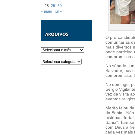
28
29
30
« maio
jul »
O pré-candidat
comunitárias d
mais diversos 
Arquivos
onde participou
compromisso c
Categorias
No sábado, jun
Salvador, ouvin
compromisso. T
No domingo, pe
Sérgio Vigilant
vez da visita a
eventos religio
Marão falou da 
da Bahia. “Não
histórias, for
Bahia”. Também
com Deus à fre
cada vez mais f