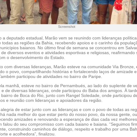
Screenshot
o a deputado estadual, Marão vem se reunindo com lideranças política
e todas as regiões da Bahia, recebendo apoios e o carinho da populaç
municípios baianos. No último final de semana se concentrou em Salva
 de diversos eventos e atividades esportivas e religiosas, reafirmando
om o desenvolvimento do Estado.
to com diversas lideranças, Marão esteve na comunidade Via Bronze,
do o povo, compartilhando histórias e fortalecendo laços de amizade e
ambém participou de atividades no bairro de Paripe.
la manhã, esteve no bairro de Pernambués, ao lado do suplente de v
e e de diversas lideranças, onde participou do Baba dos amigos. À tarde
o bairro de Boca do Rio, junto com Rangel Soledade, onde participou d
sos e reunião com lideranças e apoiadores da região.
alegria de estar junto com as lideranças e com o povo de todas as reg
 há nada melhor do que estar perto do nosso povo, da nossa gente, o
talecendo amizades e renovando a esperança de dias cada vez melhores
 falou do seu compromisso com cada baiano e baiana. “Seguimos fir
nte, construindo caminhos de diálogo, respeito e trabalho por uma Bah
orte e acolhedora”, finalizou.