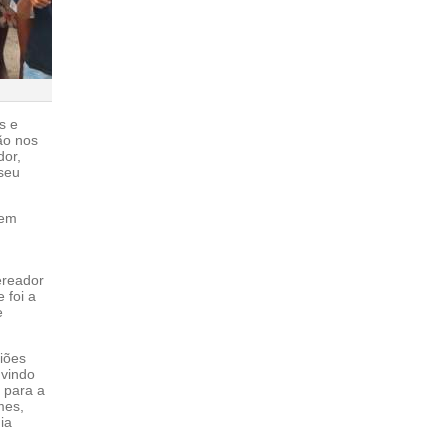
s e
ão nos
dor,
 seu
 em
ereador
 foi a
e
iões
uvindo
 para a
mes,
ia