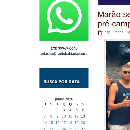
Marão se
pré-camp
15/jun/2026 . 1
(73) 99969-0648
redacao@radiobahiana.com.br
junho 2026
D
S
T
Q
Q
S
S
1
2
3
4
5
6
7
8
9
10
11
12
13
14
15
16
17
18
19
20
21
22
23
24
25
26
27