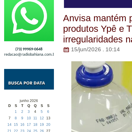
Anvisa mantém pr
produtos Ypê e T
irregularidades n
15/jun/2026 . 10:14
(73) 99969-0648
redacao@radiobahiana.com.br
junho 2026
D
S
T
Q
Q
S
S
1
2
3
4
5
6
7
8
9
10
11
12
13
14
15
16
17
18
19
20
21
22
23
24
25
26
27