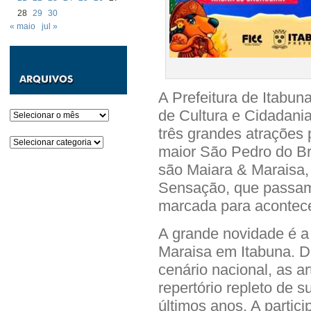
28
29
30
« maio
jul »
A Prefeitura de Itabu
de Cultura e Cidadani
Arquivos
três grandes atrações 
Categorias
maior São Pedro do Br
são Maiara & Maraisa,
Sensação, que passam 
marcada para acontecer
A grande novidade é a 
Maraisa em Itabuna. D
cenário nacional, as a
repertório repleto de 
últimos anos. A partic