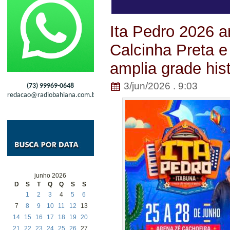
Ita Pedro 2026 a
Calcinha Preta 
amplia grade his
3/jun/2026 . 9:03
(73) 99969-0648
redacao@radiobahiana.com.br
junho 2026
D
S
T
Q
Q
S
S
1
2
3
4
5
6
7
8
9
10
11
12
13
14
15
16
17
18
19
20
21
22
23
24
25
26
27