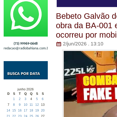
Bebeto Galvão d
obra da BA-001 e
ocorreu por mobi
2/jun/2026 . 13:10
(73) 99969-0648
redacao@radiobahiana.com.br
junho 2026
D
S
T
Q
Q
S
S
1
2
3
4
5
6
7
8
9
10
11
12
13
14
15
16
17
18
19
20
21
22
23
24
25
26
27