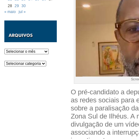
28
29
30
« maio
jul »
Arquivos
Categorias
Scre
O pré-candidato a depu
as redes sociais para 
sobre a paralisação d
Zona Sul de Ilhéus. A
divulgação de um víde
associando a interrupç