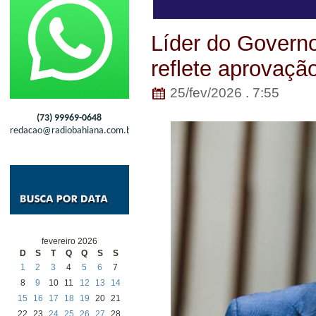
Líder do Governo
reflete aprovaçã
25/fev/2026 . 7:55
(73) 99969-0648
redacao@radiobahiana.com.br
fevereiro 2026
D
S
T
Q
Q
S
S
1
2
3
4
5
6
7
8
9
10
11
12
13
14
15
16
17
18
19
20
21
22
23
24
25
26
27
28