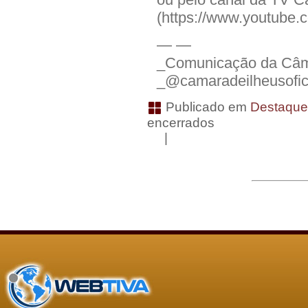
(https://www.youtube
— —
_Comunicação da Câma
_@camaradeilheusofic
Publicado em
Destaqu
encerrados
|