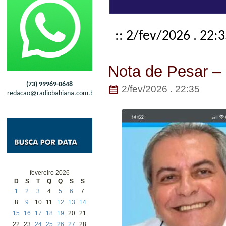
:: 2/fev/2026 . 22:
Nota de Pesar –
(73) 99969-0648
2/fev/2026 . 22:35
redacao@radiobahiana.com.br
fevereiro 2026
D
S
T
Q
Q
S
S
1
2
3
4
5
6
7
8
9
10
11
12
13
14
15
16
17
18
19
20
21
22
23
24
25
26
27
28