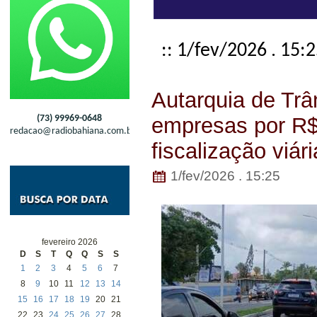
:: 1/fev/2026 . 15:
Autarquia de Trân
(73) 99969-0648
empresas por R$
redacao@radiobahiana.com.br
fiscalização viári
1/fev/2026 . 15:25
fevereiro 2026
D
S
T
Q
Q
S
S
1
2
3
4
5
6
7
8
9
10
11
12
13
14
15
16
17
18
19
20
21
22
23
24
25
26
27
28