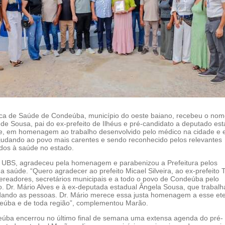
ca de Saúde de Condeúba, município do oeste baiano, recebeu o nom
 de Sousa, pai do ex-prefeito de Ilhéus e pré-candidato a deputado est
e, em homenagem ao trabalho desenvolvido pelo médico na cidade e
ajudando ao povo mais carentes e sendo reconhecido pelos relevantes
ados à saúde no estado.
a UBS, agradeceu pela homenagem e parabenizou a Prefeitura pelos
a saúde. “Quero agradecer ao prefeito Micael Silveira, ao ex-prefeito 
vereadores, secretários municipais e a todo o povo de Condeúba pelo
. Dr. Mário Alves e à ex-deputada estadual Ângela Sousa, que trabal
judando as pessoas. Dr. Mário merece essa justa homenagem a esse et
eúba e de toda região”, complementou Marão.
deúba encerrou no último final de semana uma extensa agenda do pré-