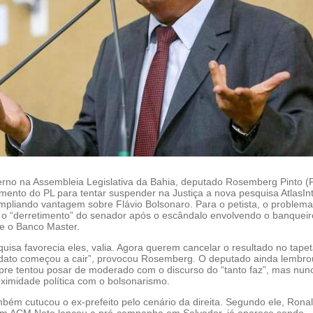
erno na Assembleia Legislativa da Bahia, deputado Rosemberg Pinto (
mento do PL para tentar suspender na Justiça a nova pesquisa AtlasIn
mpliando vantagem sobre Flávio Bolsonaro. Para o petista, o problem
as o “derretimento” do senador após o escândalo envolvendo o banqueir
 e o Banco Master.
isa favorecia eles, valia. Agora querem cancelar o resultado no tape
dato começou a cair”, provocou Rosemberg. O deputado ainda lembro
e tentou posar de moderado com o discurso do “tanto faz”, mas nun
ximidade política com o bolsonarismo.
ém cutucou o ex-prefeito pelo cenário da direita. Segundo ele, Rona
em ACM Neto lançou a pré-campanha em Salvador, já aparece sendo