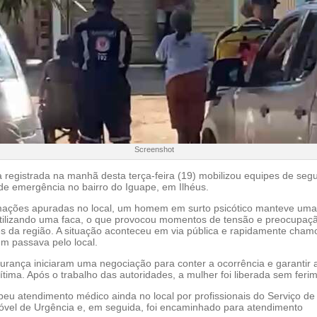
Screenshot
 registrada na manhã desta terça-feira (19) mobilizou equipes de seg
de emergência no bairro do Iguape, em Ilhéus.
ações apuradas no local, um homem em surto psicótico manteve uma
tilizando uma faca, o que provocou momentos de tensão e preocupaç
s da região. A situação aconteceu em via pública e rapidamente cham
m passava pelo local.
urança iniciaram uma negociação para conter a ocorrência e garantir 
tima. Após o trabalho das autoridades, a mulher foi liberada sem feri
u atendimento médico ainda no local por profissionais do Serviço de
vel de Urgência e, em seguida, foi encaminhado para atendimento