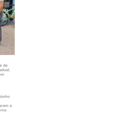
e de
adual,
 em
Toinho
haram a
erno