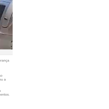
urança
ão
ou a
a
mentos.