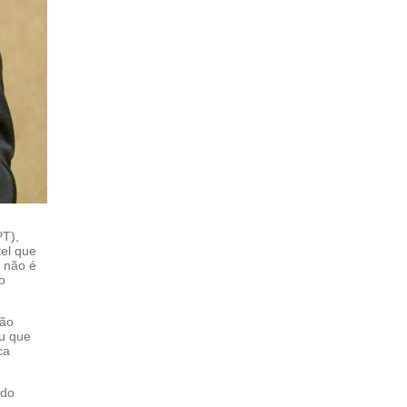
PT),
tel que
a não é
o
tão
u que
ca
ldo