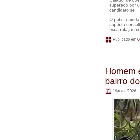
superado por um
candidato se
O petista aind
suposta consul
essa relação c
Publicado em
G
|
Homem em
bairro d
19/maio/2026 . 