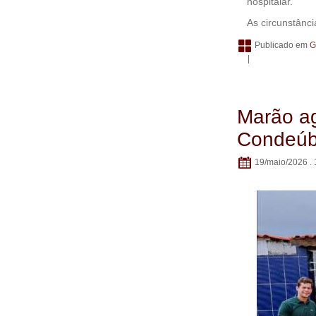
hospitalar.
As circunstânc
Publicado em
G
|
Marão a
Condeúba
19/maio/2026 . 