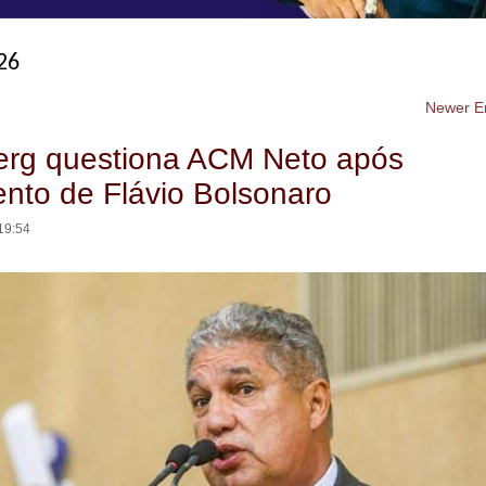
26
Newer En
rg questiona ACM Neto após
ento de Flávio Bolsonaro
19:54