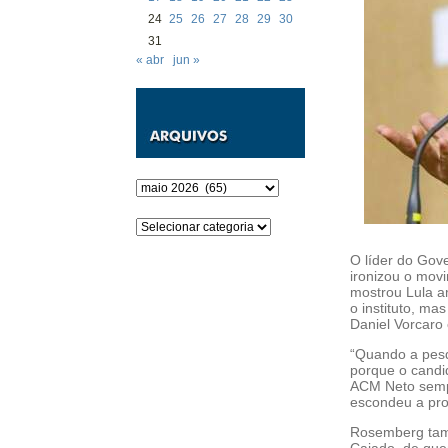
24
25
26
27
28
29
30
31
« abr
jun »
Arquivos
Categorias
O líder do Gov
ironizou o movi
mostrou Lula a
o instituto, m
Daniel Vorcaro
“Quando a pesqu
porque o candi
ACM Neto sempr
escondeu a pro
Rosemberg tamb
Caiado, de qu