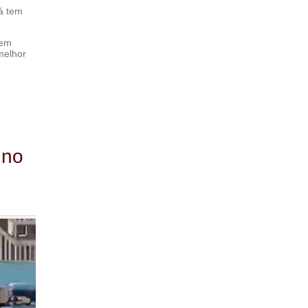
já tem
 em
melhor
 no