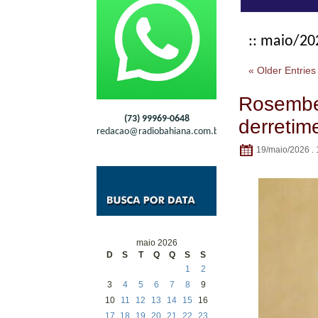
:: maio/20
« Older Entries
Rosembe
(73) 99969-0648
derretim
redacao@radiobahiana.com.br
19/maio/2026 . 
maio 2026
D
S
T
Q
Q
S
S
1
2
3
4
5
6
7
8
9
10
11
12
13
14
15
16
17
18
19
20
21
22
23