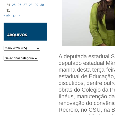
24
25
26
27
28
29
30
31
« abr
jun »
Arquivos
A deputada estadual S
Categorias
deputado estadual Már
manhã desta terça-fei
estadual de Educação
discutidos, dentre out
obras do Colégio da Po
Ilhéus, manutenção da 
renovação do convênio
Recreio, no CSU, na B