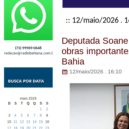
:: 12/maio/2026 . 
Deputada Soane 
(73) 99969-0648
obras important
redacao@radiobahiana.com.br
Bahia
12/maio/2026 . 16:10
maio 2026
D
S
T
Q
Q
S
S
1
2
3
4
5
6
7
8
9
10
11
12
13
14
15
16
17
18
19
20
21
22
23