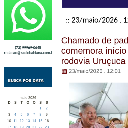
:: 23/maio/2026 . 
Chamado de pad
(73) 99969-0648
comemora início
redacao@radiobahiana.com.br
rodovia Uruçuca
23/maio/2026 . 12:01
maio 2026
D
S
T
Q
Q
S
S
1
2
3
4
5
6
7
8
9
10
11
12
13
14
15
16
17
18
19
20
21
22
23