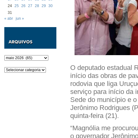
24
25
26
27
28
29
30
31
« abr
jun »
Arquivos
O deputado estadual 
Categorias
início das obras de pa
rodovia que liga Uruç
serviço para início da
Sede do município e o 
Jerônimo Rodrigues (PT
quinta-feira (21).
“Magnólia me procurou
o governador Jerônimo