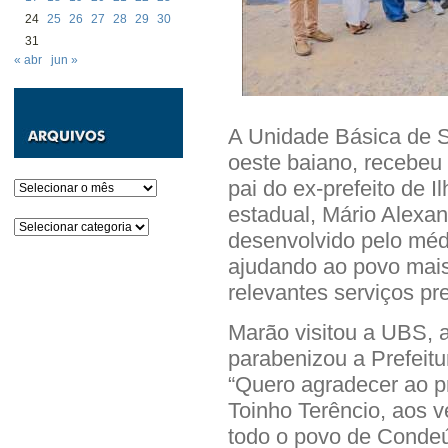
24
25
26
27
28
29
30
31
« abr
jun »
A Unidade Básica de 
oeste baiano, recebeu
pai do ex-prefeito de 
Arquivos
estadual, Mário Alexa
Categorias
desenvolvido pelo méd
ajudando ao povo mais
relevantes serviços pr
Marão visitou a UBS,
parabenizou a Prefeitu
“Quero agradecer ao pre
Toinho Terêncio, aos v
todo o povo de Condeú