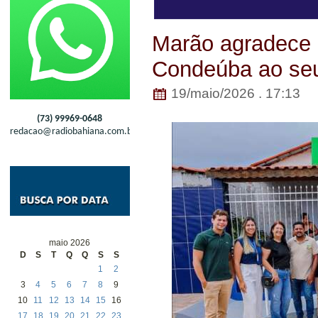
Marão agradece
Condeúba ao seu 
19/maio/2026 . 17:13
(73) 99969-0648
redacao@radiobahiana.com.br
maio 2026
D
S
T
Q
Q
S
S
1
2
3
4
5
6
7
8
9
10
11
12
13
14
15
16
17
18
19
20
21
22
23