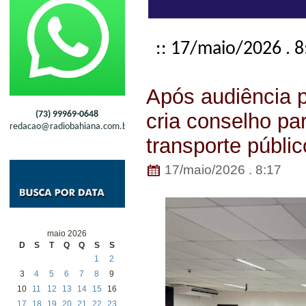
:: 17/maio/2026 . 8
Após audiência p
(73) 99969-0648
cria conselho par
redacao@radiobahiana.com.br
transporte públic
17/maio/2026 . 8:17
maio 2026
D
S
T
Q
Q
S
S
1
2
3
4
5
6
7
8
9
10
11
12
13
14
15
16
17
18
19
20
21
22
23