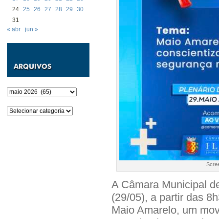
24
25
26
27
28
29
30
31
« abr
jun »
Arquivos
Categorias
Scre
A Câmara Municipal de 
(29/05), a partir das 
Maio Amarelo, um movi