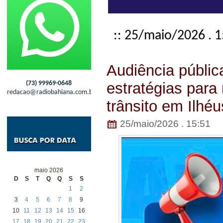
:: 25/maio/2026 . 
Audiência públi
(73) 99969-0648
estratégias para
redacao@radiobahiana.com.br
trânsito em Ilhéu
25/maio/2026 . 15:51
maio 2026
D
S
T
Q
Q
S
S
1
2
3
4
5
6
7
8
9
10
11
12
13
14
15
16
17
18
19
20
21
22
23