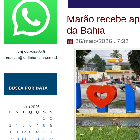
Marão recebe apo
da Bahia
26/maio/2026 . 7:32
(73) 99969-0648
redacao@radiobahiana.com.br
maio 2026
D
S
T
Q
Q
S
S
1
2
3
4
5
6
7
8
9
10
11
12
13
14
15
16
17
18
19
20
21
22
23