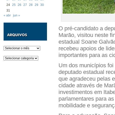
24
25
26
27
28
29
30
31
« abr
jun »
O pré-candidato a dep
Marão, visitou neste f
estadual Soane Galvão
recebeu apoios de lide
Arquivos
importantes para as ci
Categorias
Um dos municípios foi 
deputado estadual rec
que agradeceu pelas e
cidade através de Mar
investimentos em Itab
parlamentares para as 
mobilidade e seguranç