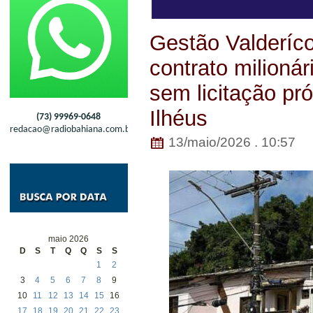
Gestão Valderíco
contrato milioná
sem licitação pr
Ilhéus
(73) 99969-0648
redacao@radiobahiana.com.br
13/maio/2026 . 10:57
maio 2026
D
S
T
Q
Q
S
S
1
2
3
4
5
6
7
8
9
10
11
12
13
14
15
16
17
18
19
20
21
22
23