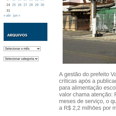
24
25
26
27
28
29
30
31
« abr
jun »
Arquivos
Categorias
A gestão do prefeito Va
críticas após a public
para alimentação escol
valor chama atenção: 
meses de serviço, o q
a R$ 2,2 milhões por 