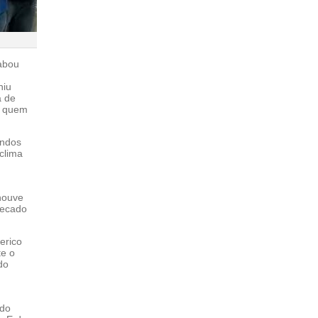
cabou
niu
a de
e quem
indos
clima
 houve
 recado
erico
te o
do
 do