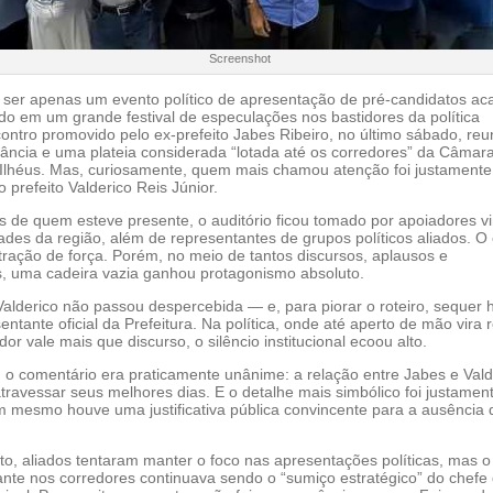
Screenshot
 ser apenas um evento político de apresentação de pré-candidatos a
do em um grande festival de especulações nos bastidores da política
ontro promovido pelo ex-prefeito Jabes Ribeiro, no último sábado, reu
itância e uma plateia considerada “lotada até os corredores” da Câmar
Ilhéus. Mas, curiosamente, quem mais chamou atenção foi justament
 prefeito Valderico Reis Júnior.
s de quem esteve presente, o auditório ficou tomado por apoiadores v
ades da região, além de representantes de grupos políticos aliados. O 
ração de força. Porém, no meio de tantos discursos, aplausos e
 uma cadeira vazia ganhou protagonismo absoluto.
Valderico não passou despercebida — e, para piorar o roteiro, sequer
entante oficial da Prefeitura. Na política, onde até aperto de mão vira
dor vale mais que discurso, o silêncio institucional ecoou alto.
, o comentário era praticamente unânime: a relação entre Jabes e Vald
travessar seus melhores dias. E o detalhe mais simbólico foi justamen
m mesmo houve uma justificativa pública convincente para a ausência 
to, aliados tentaram manter o foco nas apresentações políticas, mas o
nte nos corredores continuava sendo o “sumiço estratégico” do chefe