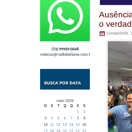
Ausência
o verdad
11/maio/2026 . 
(73) 99969-0648
redacao@radiobahiana.com.br
maio 2026
D
S
T
Q
Q
S
S
1
2
3
4
5
6
7
8
9
10
11
12
13
14
15
16
17
18
19
20
21
22
23