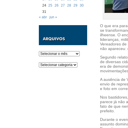
24
25
26
27
28
29
30
31
« abr
jun »
O que era para
se transforman
ilheense. O enc
lideranças, mil
Vereadores de 
não apareceu: o
Arquivos
Segundo relato
de diversas cid
Categorias
era de demonst
movimentações,
A ausência de 
envio de repres
e foto em corre
Nos bastidores
parece já não a
fato de que ne
prefeito.
Durante o even
assunto domina