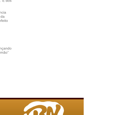
. E dos
ncia
 da
feito
ançando
limão”