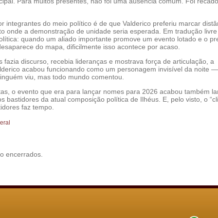
cipal. Para muitos presentes, não foi uma ausência comum. Foi recado
 por integrantes do meio político é de que Valderico preferiu marcar distâ
onde a demonstração de unidade seria esperada. Em tradução livre
política: quando um aliado importante promove um evento lotado e o pre
esaparece do mapa, dificilmente isso acontece por acaso.
fazia discurso, recebia lideranças e mostrava força de articulação, a
lderico acabou funcionando como um personagem invisível da noite —
ninguém viu, mas todo mundo comentou.
tas, o evento que era para lançar nomes para 2026 acabou também l
s bastidores da atual composição política de Ilhéus. E, pelo visto, o “c
tidores faz tempo.
eral
o encerrados.