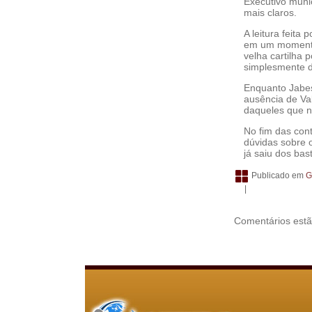
Executivo muni
mais claros.
A leitura feita
em um momento 
velha cartilha 
simplesmente d
Enquanto Jabes 
ausência de Va
daqueles que 
No fim das con
dúvidas sobre o
já saiu dos bas
Publicado em
G
|
Comentários estã