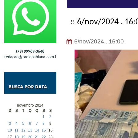
:: 6/nov/2024 . 16:
6/nov/2024 . 16:00
(73) 99969-0648
redacao@radiobahiana.com.br
novembro 2024
D
S
T
Q
Q
S
S
1
2
3
4
5
6
7
8
9
10
11
12
13
14
15
16
17
18
19
20
21
22
23