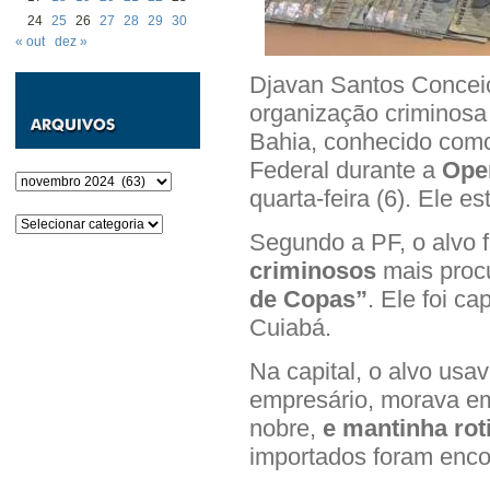
24
25
26
27
28
29
30
« out
dez »
Djavan Santos Concei
organização criminosa 
Bahia, conhecido como 
Federal durante a
Ope
Arquivos
quarta-feira (6). Ele e
Categorias
Segundo a PF, o alvo 
criminosos
mais proc
de Copas”
. Ele foi c
Cuiabá.
Na capital, o alvo usa
empresário, morava em
nobre,
e mantinha rot
importados foram enco