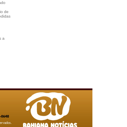
ado
io de
edidas
s a