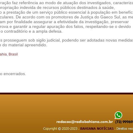
ação faz referência ao modo de atuação dos investigados, caracteriz
propriação indevida de recursos públicos destinados à saúde,
a prestação de um serviço público essencial à população em benefíc
ticulares. De acordo com os promotores de Justiça do Gaeco Sul, as m
ram por finalidade assegurar a efetividade da investigação, preservar
ova e garantir a regular apuração dos fatos, respeitando-se o devido
 o contraditório e a ampla defesa.
es prosseguem sob sigilo judicial, podendo ser adotadas novas medida
se do material apreendido.
ahia
,
Brasil
o encerrados.