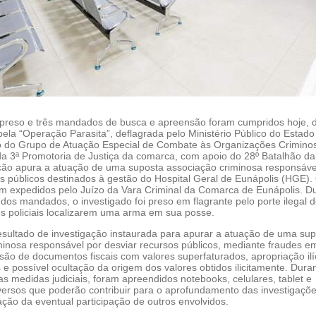
reso e três mandados de busca e apreensão foram cumpridos hoje, d
ela “Operação Parasita”, deflagrada pelo Ministério Público do Estado
o do Grupo de Atuação Especial de Combate às Organizações Crimino
da 3ª Promotoria de Justiça da comarca, com apoio do 28º Batalhão da 
ração apura a atuação de uma suposta associação criminosa responsáve
os públicos destinados à gestão do Hospital Geral de Eunápolis (HGE).
 expedidos pelo Juízo da Vara Criminal da Comarca de Eunápolis. D
dos mandados, o investigado foi preso em flagrante pelo porte ilegal 
os policiais localizarem uma arma em sua posse.
esultado de investigação instaurada para apurar a atuação de uma su
minosa responsável por desviar recursos públicos, mediante fraudes e
são de documentos fiscais com valores superfaturados, apropriação ilí
 e possível ocultação da origem dos valores obtidos ilicitamente. Dura
 medidas judiciais, foram apreendidos notebooks, celulares, tablet e
ersos que poderão contribuir para o aprofundamento das investigaçõe
cação da eventual participação de outros envolvidos.