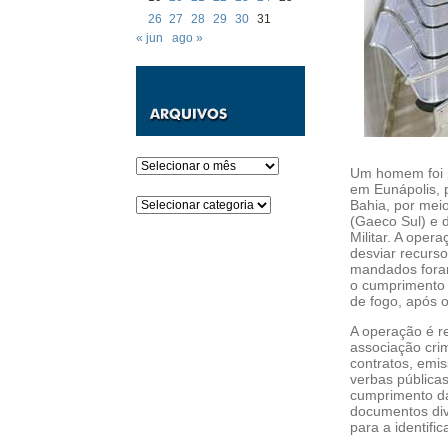
26
27
28
29
30
31
« jun
ago »
Arquivos
Um homem foi p
em Eunápolis, p
Categorias
Bahia, por mei
(Gaeco Sul) e 
Militar. A ope
desviar recurs
mandados foram
o cumprimento 
de fogo, após 
A operação é r
associação cri
contratos, emis
verbas públicas
cumprimento das
documentos div
para a identifi