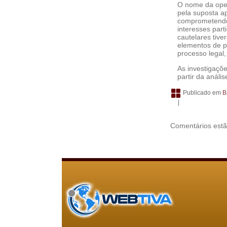
O nome da oper
pela suposta a
comprometendo 
interesses par
cautelares tive
elementos de pr
processo legal,
As investigaçõ
partir da análi
Publicado em
B
|
Comentários estã