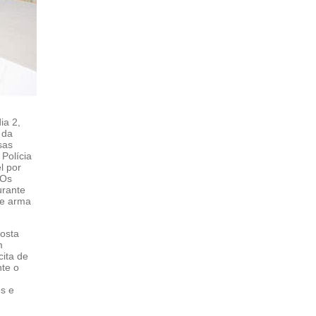
ia 2,
 da
sas
Polícia
l por
 Os
urante
de arma
posta
m
cita de
nte o
s e