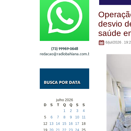
Operaçã
desvio d
saúde e
6/jul/2026 . 19:
(73) 99969-0648
redacao@radiobahiana.com.br
julho 2026
D
S
T
Q
Q
S
S
1
2
3
4
5
6
7
8
9
10
11
12
13
14
15
16
17
18
19
20
21
22
23
24
25