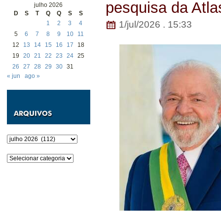
pesquisa da Atla
julho 2026
D
S
T
Q
Q
S
S
1/jul/2026 . 15:33
1
2
3
4
5
6
7
8
9
10
11
12
13
14
15
16
17
18
19
20
21
22
23
24
25
26
27
28
29
30
31
« jun
ago »
Arquivos
Categorias