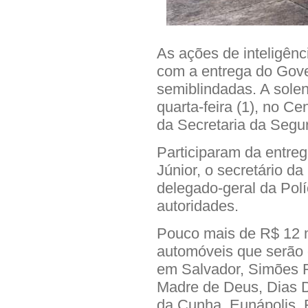
As ações de inteligênci
com a entrega do Gove
semiblindadas. A sole
quarta-feira (1), no C
da Secretaria da Segu
Participaram da entre
Júnior, o secretário d
delegado-geral da Políc
autoridades.
Pouco mais de R$ 12 
automóveis que serão d
em Salvador, Simões Fi
Madre de Deus, Dias D
da Cunha, Eunápolis, F