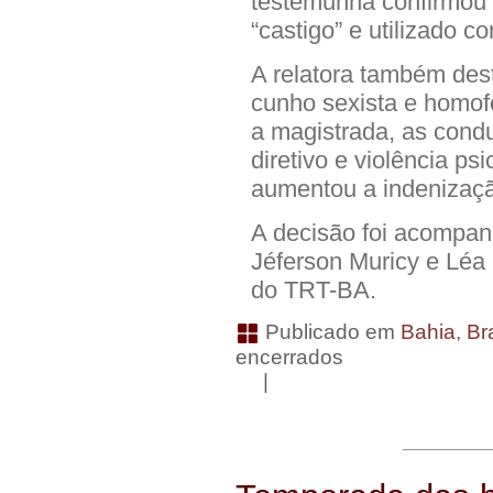
testemunha confirmou 
“castigo” e utilizado 
A relatora também des
cunho sexista e homofó
a magistrada, as cond
diretivo e violência ps
aumentou a indenizaçã
A decisão foi acompa
Jéferson Muricy e Léa
do TRT-BA.
Publicado em
Bahia
,
Bra
encerrados
|