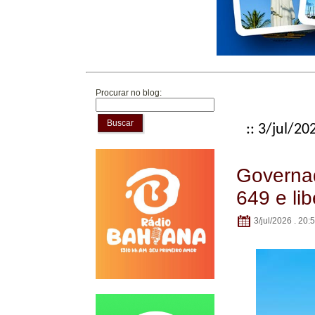
Procurar no blog:
Buscar
:: 3/jul/20
Governad
649 e li
3/jul/2026 . 20: