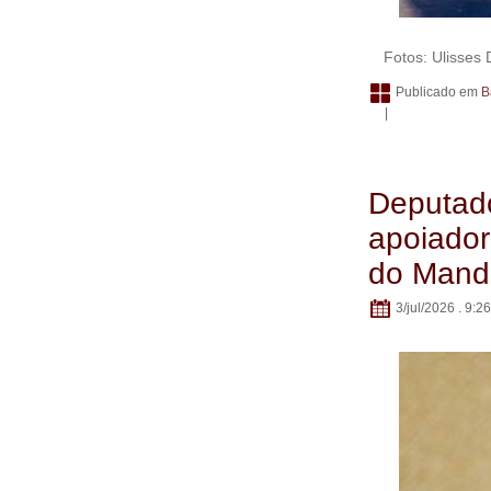
Fotos: Ulisses
Publicado em
B
|
Deputad
apoiadore
do Mand
3/jul/2026 . 9:26