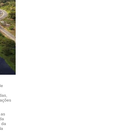
de
das,
cações
 as
da
 da
la