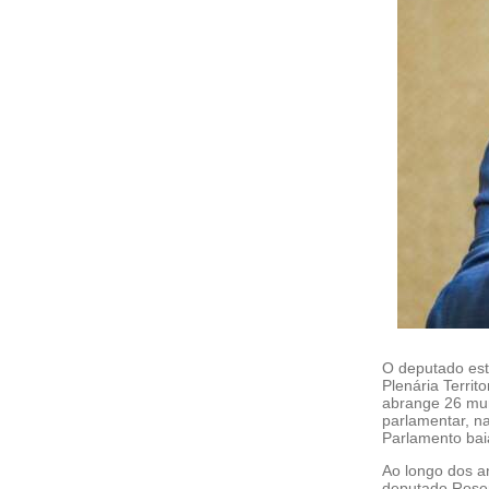
O deputado est
Plenária Territ
abrange 26 mun
parlamentar, n
Parlamento bai
Ao longo dos a
deputado Rosem