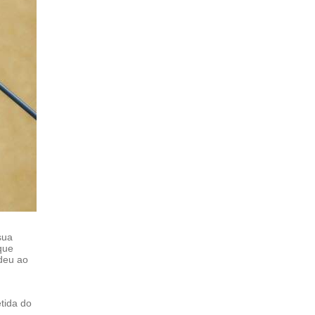
sua
 que
deu ao
tida do