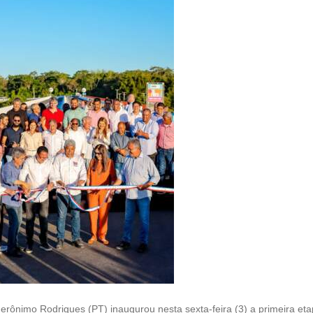
erônimo Rodrigues (PT) inaugurou nesta sexta-feira (3) a primeira et