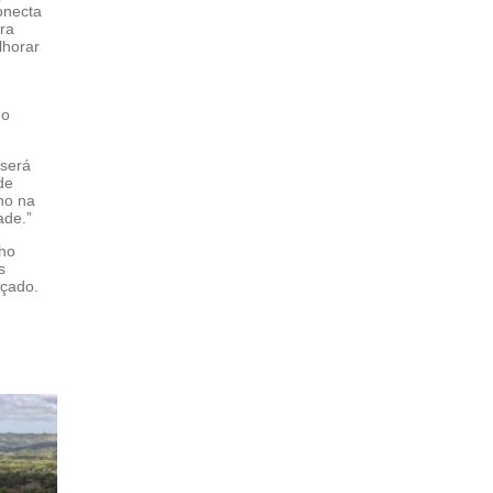
onecta
ara
lhorar
 o
 será
de
no na
ade.”
cho
s
açado.