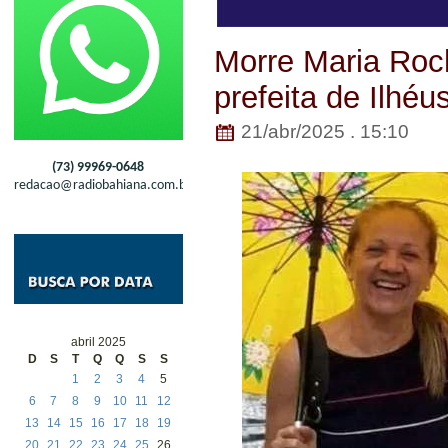
Morre Maria Roc
prefeita de Ilhéu
21/abr/2025 . 15:10
(73) 99969-0648
redacao@radiobahiana.com.br
abril 2025
D
S
T
Q
Q
S
S
1
2
3
4
5
6
7
8
9
10
11
12
13
14
15
16
17
18
19
20
21
22
23
24
25
26