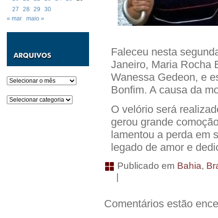
27
28
29
30
« mar
maio »
Faleceu nesta segunda-
Janeiro, Maria Rocha B
Wanessa Gedeon, e es
Arquivos
Bonfim. A causa da mor
Categorias
O velório será realizad
gerou grande comoção e
lamentou a perda em s
legado de amor e dedi
Publicado em
Bahia
,
Bra
|
Comentários estão ence