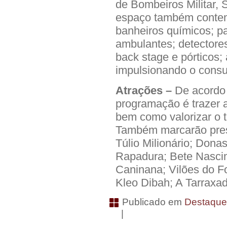
de Bombeiros Militar, 
espaço também contem
banheiros químicos; p
ambulantes; detectores
back stage e pórticos; 
impulsionando o consu
Atrações –
De acordo c
programação é trazer a
bem como valorizar o t
Também marcarão pres
Túlio Milionário; Dona
Rapadura; Bete Nascim
Caninana; Vilões do Fo
Kleo Dibah; A Tarraxa
Publicado em
Destaqu
|