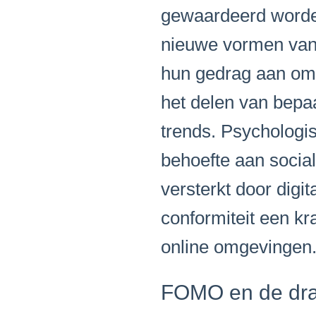
gewaardeerd worden
nieuwe vormen van
hun gedrag aan om e
het delen van bepa
trends. Psychologi
behoefte aan socia
versterkt door digit
conformiteit een k
online omgevingen
FOMO en de dran