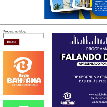
Procurar no blog:
Buscar