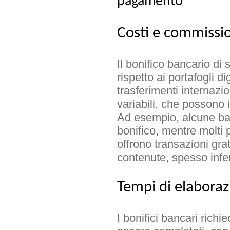
pagamento
Costi e commissio
Il bonifico bancario di
rispetto ai portafogli di
trasferimenti internazi
variabili, che possono 
Ad esempio, alcune ba
bonifico, mentre molti p
offrono transazioni gr
contenute, spesso inferi
Tempi di elaborazi
I bonifici bancari ric