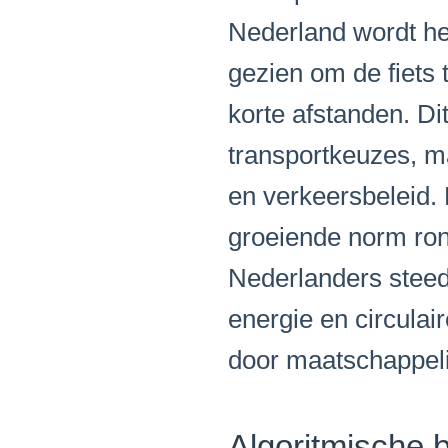
Nederland wordt he
gezien om de fiets t
korte afstanden. Dit
transportkeuzes, m
en verkeersbeleid.
groeiende norm ro
Nederlanders steed
energie en circula
door maatschappeli
Algoritmische b