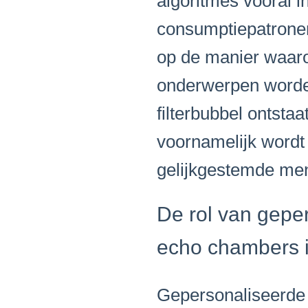
algoritmes vooral 
consumptiepatronen
op de manier waar
onderwerpen worde
filterbubbel ontst
voornamelijk wordt
gelijkgestemde me
De rol van gepe
echo chambers 
Gepersonaliseerde 