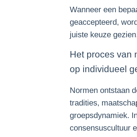
Wanneer een bepaa
geaccepteerd, word
juiste keuze gezien
Het proces van 
op individueel 
Normen ontstaan do
tradities, maatscha
groepsdynamiek. In
consensuscultuur e