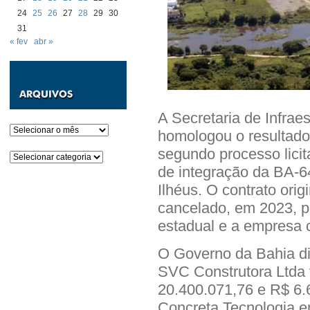
24
25
26
27
28
29
30
31
« fev
abr »
A Secretaria de Infrae
Arquivos
homologou o resultado
segundo processo licit
Categorias
de integração da BA-6
Ilhéus.
O contrato origi
cancelado, em 2023, po
estadual e a empresa 
O Governo da Bahia div
SVC Construtora Ltda 
20.400.071,76 e R$ 6.
Concreta Tecnologia e