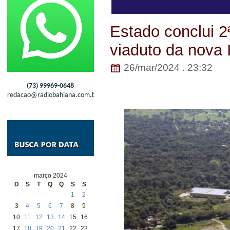
Estado conclui 2ª
viaduto da nova 
26/mar/2024 . 23:32
(73) 99969-0648
redacao@radiobahiana.com.br
março 2024
D
S
T
Q
Q
S
S
1
2
3
4
5
6
7
8
9
10
11
12
13
14
15
16
17
18
19
20
21
22
23