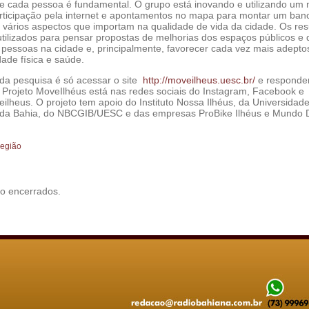
de cada pessoa é fundamental. O grupo está inovando e utilizando um
rticipação pela internet e apontamentos no mapa para montar um ban
 vários aspectos que importam na qualidade de vida da cidade. Os res
utilizados para pensar propostas de melhorias dos espaços públicos e 
 pessoas na cidade e, principalmente, favorecer cada vez mais adepto
dade física e saúde.
 da pesquisa é só acessar o site
http://moveilheus.uesc.br/
e responde
O Projeto MoveIlhéus está nas redes sociais do Instagram, Facebook e
lheus. O projeto tem apoio do Instituto Nossa Ilhéus, da Universidad
 da Bahia, do NBCGIB/UESC e das empresas ProBike Ilhéus e Mundo 
egião
o encerrados.