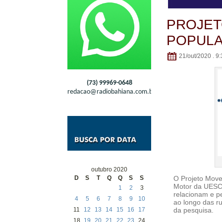
PROJET
POPULA
21/out/2020 . 9:
(73) 99969-0648
redacao@radiobahiana.com.br
outubro 2020
O Projeto Move
D
S
T
Q
Q
S
S
Motor da UESC 
1
2
3
relacionam e p
4
5
6
7
8
9
10
ao longo das r
da pesquisa.
11
12
13
14
15
16
17
18
19
20
21
22
23
24