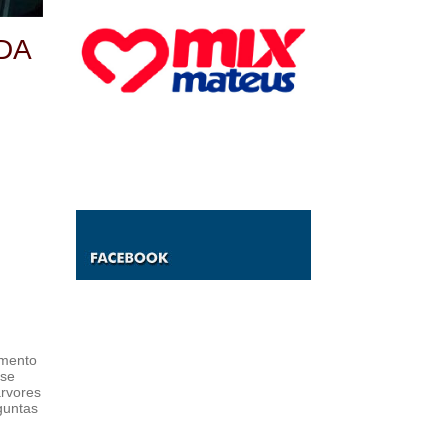
DA
amento
 se
árvores
guntas