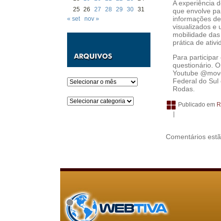
A experiência 
25
26
27
28
29
30
31
que envolve pa
informações de
« set
nov »
visualizados e 
mobilidade das
prática de ativi
Para participar
questionário. 
Youtube @movei
Federal do Sul
Arquivos
Rodas.
Categorias
Publicado em
R
|
Comentários estã