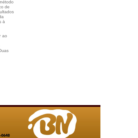
 método
co de
ultados
da
s à
r ao
e
Duas