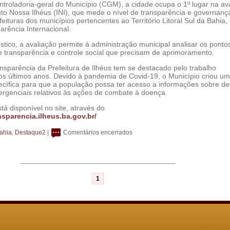
troladoria-geral do Município (CGM), a cidade ocupa o 1º lugar na av
ituto Nossa Ilhéus (INI), que mede o nível de transparência e governanç
feituras dos municípios pertencentes ao Território Litoral Sul da Bahia
arência Internacional.
tico, a avaliação permite à administração municipal analisar os ponto
e transparência e controle social que precisam de aprimoramento.
nsparência da Prefeitura de Ilhéus tem se destacado pelo trabalho
os últimos anos. Devido à pandemia de Covid-19, o Município criou u
ecífica para que a população possa ter acesso a informações sobre de
ergenciais relativos às ações de combate à doença.
tá disponível no site, através do
ansparencia.ilheus.ba.gov.br/
ahia
,
Destaque2
|
Comentários encerrados
1