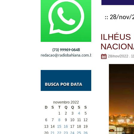
:: 28/nov/
ILHÉUS
NACION
(73) 99969-0648
redacao@radiobahiana.com.br
28/nov/2022 . 1
novembro 2022
D
S
T
Q
Q
S
S
1
2
3
4
5
6
7
8
9
10
11
12
13
14
15
16
17
18
19
20
21
22
23
24
25
26