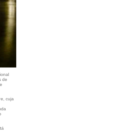
ional
s de
de
e, cuja
nda
o
tá