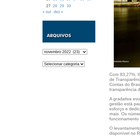
27
28
29
30
« out
dez »
Arquivos
Categorias
Com 83,27%, Il
de Transparênc
Contas do Brasi
transparência d
A gradativa ev
gestão está pau
esforço e dedi
mais. Os númer
funcionamento c
O levantamento
disponível no 