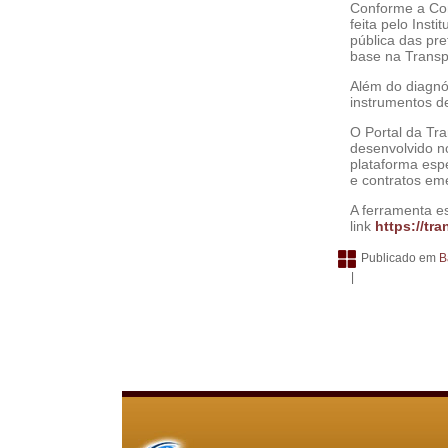
Conforme a Con
feita pelo Inst
pública das pre
base na Transp
Além do diagnós
instrumentos d
O Portal da Tra
desenvolvido n
plataforma esp
e contratos em
A ferramenta es
link
https://tr
Publicado em
B
|