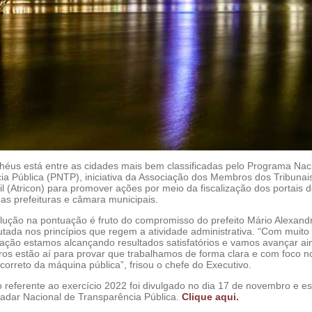
héus está entre as cidades mais bem classificadas pelo Programa Nac
ia Pública (PNTP), iniciativa da Associação dos Membros dos Tribunai
l (Atricon) para promover ações por meio da fiscalização dos portais 
as prefeituras e câmara municipais.
olução na pontuação é fruto do compromisso do prefeito Mário Alexandr
tada nos princípios que regem a atividade administrativa. “Com muito
cação estamos alcançando resultados satisfatórios e vamos avançar ai
os estão aí para provar que trabalhamos de forma clara e com foco n
orreto da máquina pública”, frisou o chefe do Executivo.
 referente ao exercício 2022 foi divulgado no dia 17 de novembro e es
Radar Nacional de Transparência Pública.
Clique aqui.