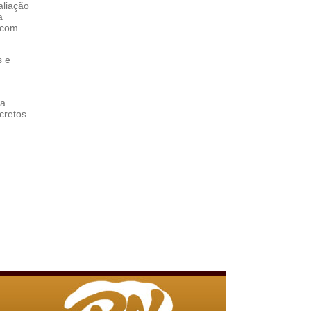
aliação
a
, com
s e
ma
cretos