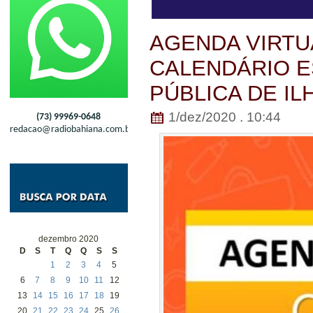
AGENDA VIRTU
CALENDÁRIO E
PÚBLICA DE IL
1/dez/2020 . 10:44
(73) 99969-0648
redacao@radiobahiana.com.br
dezembro 2020
D
S
T
Q
Q
S
S
1
2
3
4
5
6
7
8
9
10
11
12
13
14
15
16
17
18
19
20
21
22
23
24
25
26