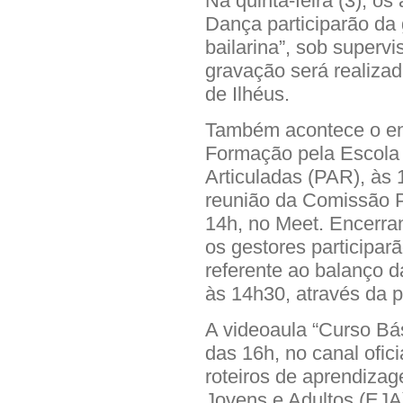
Na quinta-feira (3), os
Dança participarão da
bailarina”, sob superv
gravação será realizad
de Ilhéus.
Também acontece o enc
Formação pela Escola
Articuladas (PAR), às 
reunião da Comissão 
14h, no Meet. Encerran
os gestores participar
referente ao balanço d
às 14h30, através da p
A videoaula “Curso Bási
das 16h, no canal ofi
roteiros de aprendizag
Jovens e Adultos (EJA