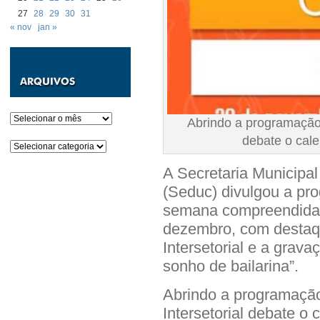
27
28
29
30
31
« nov
jan »
Arquivos
Abrindo a programação n
debate o cale
Categorias
A Secretaria Municipa
(Seduc) divulgou a pr
semana compreendida 
dezembro, com destaq
Intersetorial e a grav
sonho de bailarina”.
Abrindo a programação
Intersetorial debate o