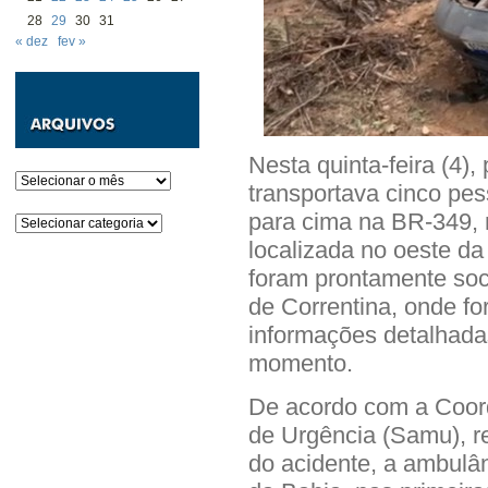
28
29
30
31
« dez
fev »
Nesta quinta-feira (4
Arquivos
transportava cinco pe
para cima na BR-349, n
Categorias
localizada no oeste da
foram prontamente soc
de Correntina, onde f
informações detalhada
momento.
De acordo com a Coor
de Urgência (Samu), r
do acidente, a ambulân