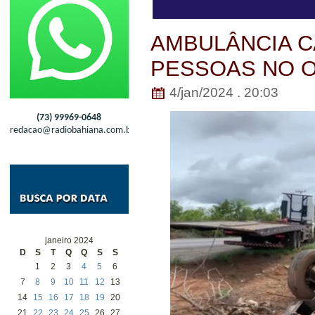
AMBULÂNCIA C
PESSOAS NO O
4/jan/2024 . 20:03
(73) 99969-0648
redacao@radiobahiana.com.br
janeiro 2024
D
S
T
Q
Q
S
S
1
2
3
4
5
6
7
8
9
10
11
12
13
14
15
16
17
18
19
20
21
22
23
24
25
26
27