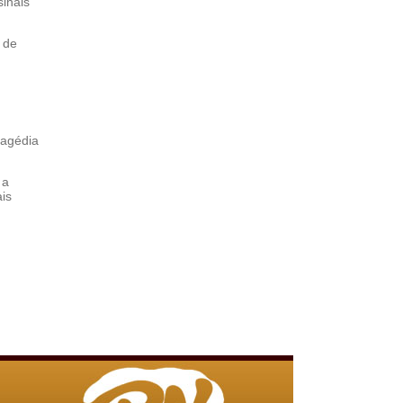
sinais
 de
ragédia
 a
is