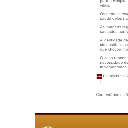
para o Hospita
vitais.
Os demais envo
saúde deles nã
As imagens reg
causados aos v
A identidade da
circunstâncias 
que chocou mor
O caso reacend
necessidade de
movimentados d
Publicado em
G
|
Comentários estã