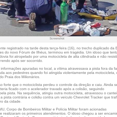
Screenshot
te registrado na tarde desta terça-feira (16), no trecho duplicado da
es do novo Fórum de Ilhéus, terminou em tragédia. Um idoso que tent
dovia foi atropelado por uma motocicleta de alta cilindrada e não resist
rrendo após ser socorrido.
nformações apuradas no local, a vítima atravessava a pista fora da fa
da aos pedestres quando foi atingida violentamente pela motocicleta,
do Praia dos Milionários.
ão forte que o motociclista perdeu o controle da direção e caiu. Ainda 
 teria ficado com o acelerador travado após a colisão, seguindo
la pista. Na sequência, atingiu outra motocicleta, atravessou o cante
u a pista contrária e colidiu contra um veículo Chevrolet Tracker que tr
ro da cidade.
U, Corpo de Bombeiros Militar e Polícia Militar foram acionadas
e realizaram os primeiros atendimentos. O idoso chegou a ser encam