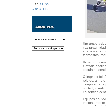
28
29
30
« maio
jul »
Arquivos
Um grave aciden
nas proximidad
Categorias
atravessar a ro
ferimentos, mo
De acordo com i
elevada destina
seguia no senti
O impacto foi t
relatos, a moto
desgovernada pe
central, invadi
no sentido cent
Equipes do SAM
imediatamente 