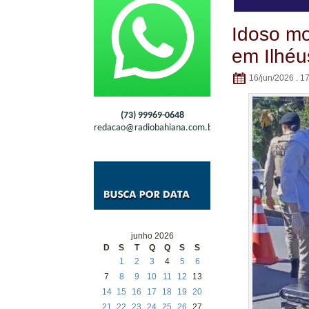
Idoso mo
em Ilhéu
16/jun/2026 . 1
(73) 99969-0648
redacao@radiobahiana.com.br
junho 2026
D
S
T
Q
Q
S
S
1
2
3
4
5
6
7
8
9
10
11
12
13
14
15
16
17
18
19
20
21
22
23
24
25
26
27