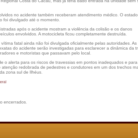
l Regional Costa do Cacau, mas já teria dado entrada na unidade sem 
lvidos no acidente também receberam atendimento médico. O estado
o foi divulgado até o momento.
istradas após o acidente mostram a violência da colisão e os danos
eículos envolvidos. A motocicleta ficou completamente destruída.
 vítima fatal ainda não foi divulgada oficialmente pelas autoridades. As
exatas do acidente serão investigadas para esclarecer a dinâmica da t
adores e motoristas que passavam pelo local.
e o alerta para os riscos de travessias em pontos inadequados e para
 atenção redobrada de pedestres e condutores em um dos trechos ma
a zona sul de Ilhéus.
eral
o encerrados.