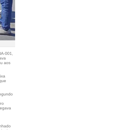
 BA-001,
ava
iu aos
ixa
 que
segundo
iro
afegava
inhado