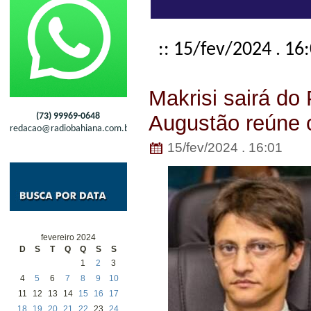
:: 15/fev/2024 . 16
Makrisi sairá do 
(73) 99969-0648
Augustão reúne 
redacao@radiobahiana.com.br
15/fev/2024 . 16:01
fevereiro 2024
D
S
T
Q
Q
S
S
1
2
3
4
5
6
7
8
9
10
11
12
13
14
15
16
17
18
19
20
21
22
23
24