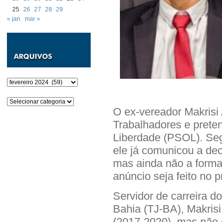
25
26
27
28
29
« jan
mar »
Arquivos
Categorias
O ex-vereador Makrisi 
Trabalhadores e preten
Liberdade (PSOL). Se
ele já comunicou a dec
mas ainda não a formal
anúncio seja feito no 
Servidor de carreira d
Bahia (TJ-BA), Makrisi
(2017-2020), mas não 