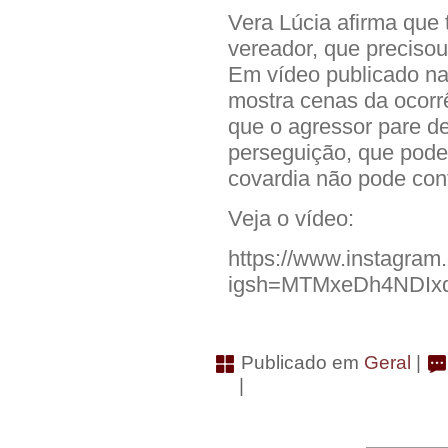
Vera Lúcia afirma que 
vereador, que precisou
Em vídeo publicado nas
mostra cenas da ocorr
que o agressor pare d
perseguição, que poder
covardia não pode cont
Veja o vídeo:
https://www.instagr
igsh=MTMxeDh4NDI
Publicado em
Geral
|
|